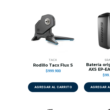
TACX
SR
Batería or
Rodillo Tacx Flux S
AXS EP-E
$999.900
$99.
AGREGAR AL CARRITO
AGREGAR A