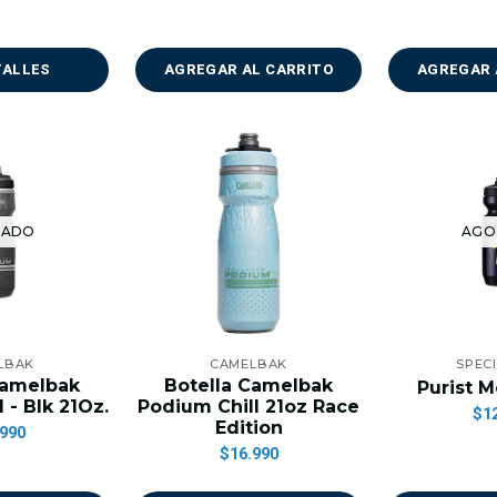
TALLES
AGREGAR AL CARRITO
AGREGAR 
TADO
AGO
LBAK
CAMELBAK
SPEC
Camelbak
Botella Camelbak
Purist M
 - Blk 21Oz.
Podium Chill 21oz Race
$1
Edition
990
$16.990