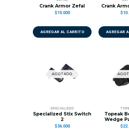
Crank Armor Zefal
Crank Armo
$10.000
$10.
AGREGAR AL CARRITO
AGREGAR A
AGOTADO
AGO
SPECIALIZED
TOP
Specialized Stix Switch
Topeak B
2
Wedge Pa
$36.000
$22.