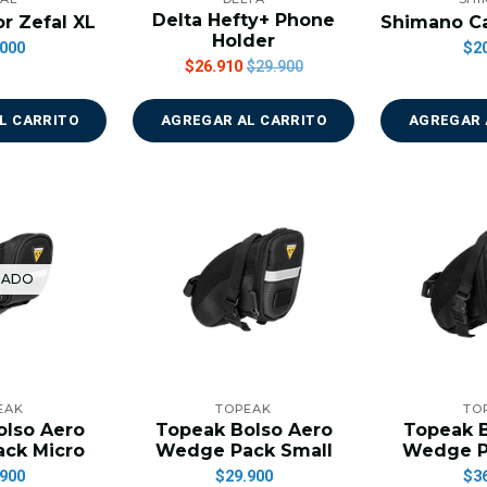
Delta Hefty+ Phone
r Zefal XL
Shimano Ca
Holder
000
$2
$26.910
$29.900
L CARRITO
AGREGAR AL CARRITO
AGREGAR 
TADO
EAK
TOPEAK
TO
olso Aero
Topeak Bolso Aero
Topeak B
ck Micro
Wedge Pack Small
Wedge P
900
$29.900
$3