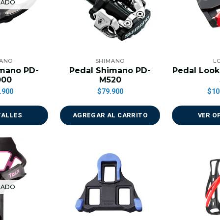
TADO
MANO
SHIMANO
L
imano PD-
Pedal Shimano PD-
Pedal Look
000
M520
.900
$79.900
$10
TALLES
AGREGAR AL CARRITO
VER O
TADO