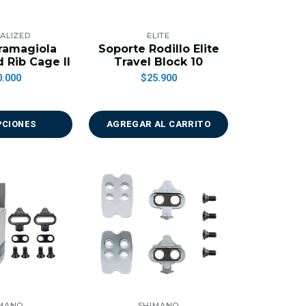
IALIZED
ELITE
ramagiola
Soporte Rodillo Elite
 Rib Cage II
Travel Block 10
0.000
$25.900
PCIONES
AGREGAR AL CARRITO
MANO
SHIMANO