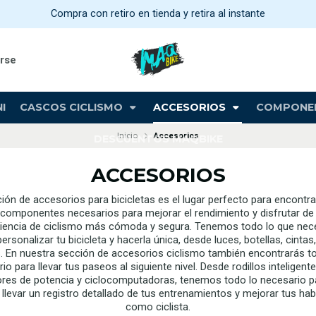
Compra con retiro en tienda y retira al instante
arse
I
CASCOS CICLISMO
ACCESORIOS
COMPONE
Inicio
Accesorios
DESCUENTOS MAQBIKE
ACCESORIOS
ión de accesorios para bicicletas es el lugar perfecto para encontr
 componentes necesarios para mejorar el rendimiento y disfrutar de
iencia de ciclismo más cómoda y segura. Tenemos todo lo que nec
ersonalizar tu bicicleta y hacerla única, desde luces, botellas, cintas
. En nuestra sección de accesorios ciclismo también encontrarás t
io para llevar tus paseos al siguiente nivel. Desde rodillos inteligent
res de potencia y ciclocomputadoras, tenemos todo lo necesario p
llevar un registro detallado de tus entrenamientos y mejorar tus hab
como ciclista.