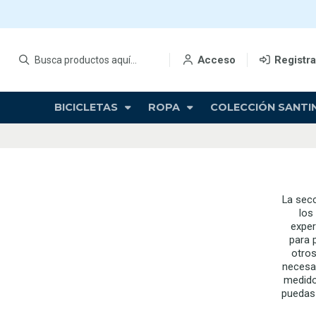
Acceso
Registr
BICICLETAS
ROPA
COLECCIÓN SANTIN
La secc
los
exper
para p
otros
necesar
medido
puedas 