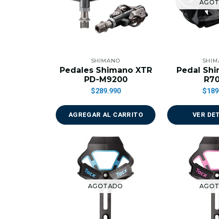
AGO
SHIMANO
SHI
Pedales Shimano XTR
Pedal Sh
PD-M9200
R7
$289.990
$189
AGREGAR AL CARRITO
VER DE
AGOTADO
AGO