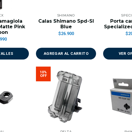
CX
SHIMANO
SPEC
ramagiola
Calas Shimano Spd-Sl
Porta ca
Matte Pink
Blue
Specialized
bon
$26.900
$2
990
TALLES
AGREGAR AL CARRITO
VER O
10%
OFF
AL
DELTA
SHI