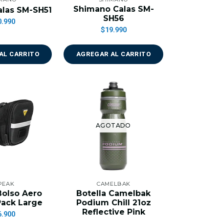
Shimano Calas SM-
las SM-SH51
SH56
0.990
$19.990
AL CARRITO
AGREGAR AL CARRITO
AGOTADO
PEAK
CAMELBAK
olso Aero
Botella Camelbak
ack Large
Podium Chill 21oz
Reflective Pink
6.900