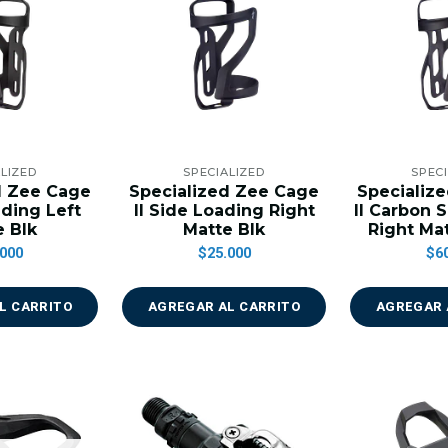
LIZED
SPECIALIZED
SPEC
d Zee Cage
Specialized Zee Cage
Specializ
ading Left
II Side Loading Right
II Carbon 
e Blk
Matte Blk
Right Ma
000
$25.000
$6
L CARRITO
AGREGAR AL CARRITO
AGREGAR 