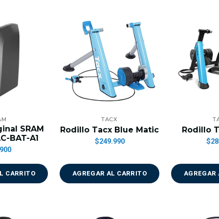
AM
TACX
T
iginal SRAM
Rodillo Tacx Blue Matic
Rodillo 
AC-BAT-A1
$249.990
$28
900
L CARRITO
AGREGAR AL CARRITO
AGREGAR 