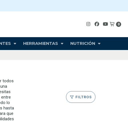
0
NTES
HERRAMIENTAS
NUTRICIÓN
ar todos
 una
esitas
, entre
FILTROS
odo lo
es hasta
ara que
ilidades