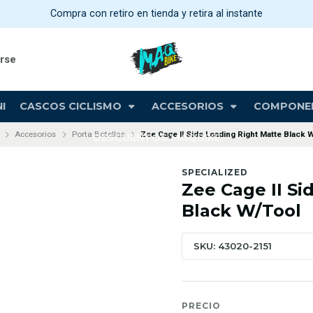
Compra con retiro en tienda y retira al instante
arse
I
CASCOS CICLISMO
ACCESORIOS
COMPONE
Accesorios
Porta Botellas
Zee Cage II Side Loading Right Matte Black 
DESCUENTOS MAQBIKE
SPECIALIZED
Zee Cage II Si
Black W/Tool
SKU: 43020-2151
PRECIO