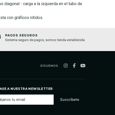
bo diagonal - carga a la izquierda en el tubo de
sta con gráficos nítidos.
PAGOS SEGUROS
TIEND
Sistema seguro de pagos, somos tienda establecida
Compra o
semana
SÍGUENOS
ASE A NUESTRA NEWSLETTER