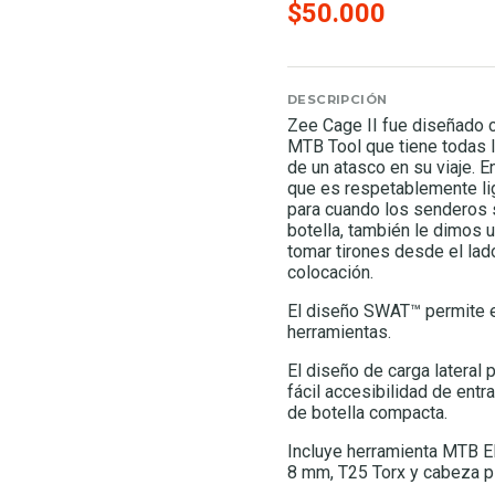
$50.000
DESCRIPCIÓN
Zee Cage II fue diseñado 
MTB Tool que tiene todas l
de un atasco en su viaje. E
que es respetablemente lig
para cuando los senderos s
botella, también le dimos u
tomar tirones desde el la
colocación.
El diseño SWAT™ permite e
herramientas.
El diseño de carga lateral 
fácil accesibilidad de entr
de botella compacta.
Incluye herramienta MTB EM
8 mm, T25 Torx y cabeza pl