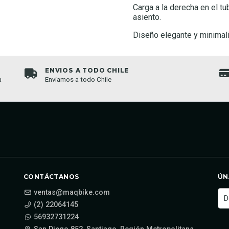
Carga a la derecha en el tu
asiento.
Diseño elegante y minimali
ENVIOS A TODO CHILE
a
Enviamos a todo Chile
CONTÁCTANOS
ÚN
ventas@maqbike.com
(2) 22064145
56932731224