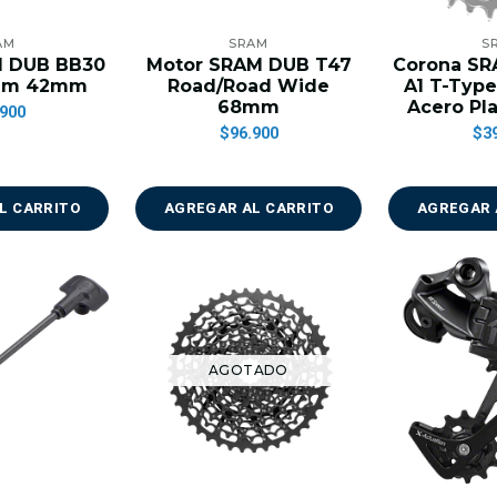
AM
SRAM
S
M DUB BB30
Motor SRAM DUB T47
Corona SR
mm 42mm
Road/Road Wide
A1 T-Typ
68mm
Acero Pl
900
$96.900
$3
L CARRITO
AGREGAR AL CARRITO
AGREGAR 
AGOTADO