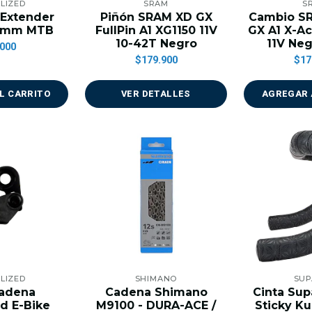
LIZED
SRAM
S
 Extender
Piñón SRAM XD GX
Cambio SR
85mm MTB
FullPin A1 XG1150 11V
GX A1 X-Ac
10-42T Negro
11V Neg
000
$179.900
$17
L CARRITO
VER DETALLES
AGREGAR 
LIZED
SHIMANO
SUP
Cadena
Cadena Shimano
Cinta Sup
ed E-Bike
M9100 - DURA-ACE /
Sticky Ku