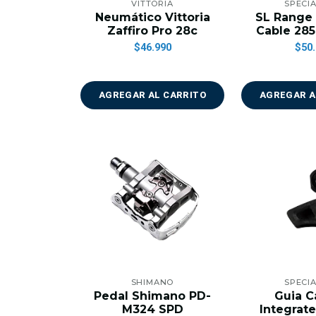
VITTORIA
SPECIA
Neumático Vittoria
SL Range
Zaffiro Pro 28c
Cable 2
$46.990
$50.
AGREGAR AL CARRITO
AGREGAR A
SHIMANO
SPECIA
Pedal Shimano PD-
Guia 
M324 SPD
Integrat