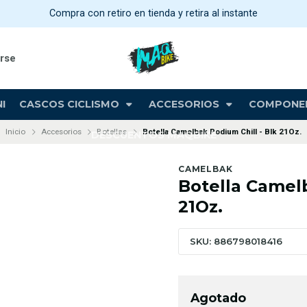
Compra con retiro en tienda y retira al instante
arse
I
CASCOS CICLISMO
ACCESORIOS
COMPONE
Inicio
Accesorios
Botellas
Botella Camelbak Podium Chill - Blk 21Oz.
DESCUENTOS MAQBIKE
CAMELBAK
Botella Camelb
21Oz.
SKU: 886798018416
Agotado