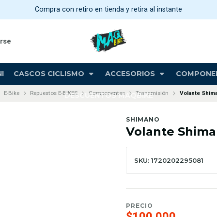
Compra con retiro en tienda y retira al instante
arse
I
CASCOS CICLISMO
ACCESORIOS
COMPONE
E-Bike
Repuestos E-BIKES
Componentes
Transmisión
Volante Shim
DESCUENTOS MAQBIKE
SHIMANO
Volante Shima
SKU: 1720202295081
PRECIO
$100.000