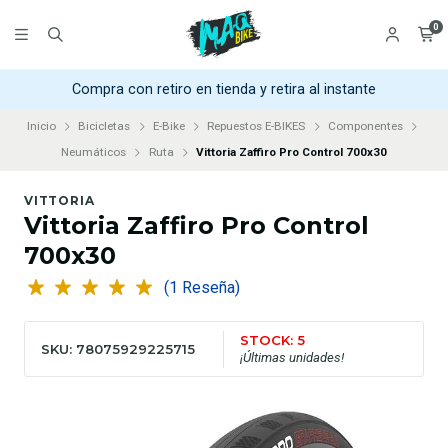
0
Compra con retiro en tienda y retira al instante
Inicio
Bicicletas
E-Bike
Repuestos E-BIKES
Componentes
Neumáticos
Ruta
Vittoria Zaffiro Pro Control 700x30
VITTORIA
Vittoria Zaffiro Pro Control
700x30
(1 Reseña)
STOCK: 5
SKU: 78075929225715
¡Últimas unidades!