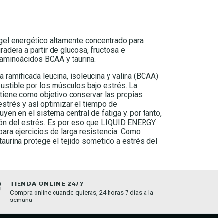
gel energético altamente concentrado para
radera a partir de glucosa, fructosa e
 aminoácidos BCAA y taurina.
ramificada leucina, isoleucina y valina (BCAA)
tible por los músculos bajo estrés. La
iene como objetivo conservar las propias
strés y así optimizar el tiempo de
uyen en el sistema central de fatiga y, por tanto,
ión del estrés. Es por eso que LIQUID ENERGY
ara ejercicios de larga resistencia. Como
 taurina protege el tejido sometido a estrés del
TIENDA ONLINE 24/7
ENVIO
Compra online cuando quieras, 24 horas 7 días a la
Enviamo
semana