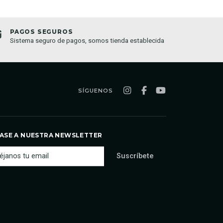
PAGOS SEGUROS
TIEND
Sistema seguro de pagos, somos tienda establecida
Compra o
semana
SÍGUENOS
ASE A NUESTRA NEWSLETTER