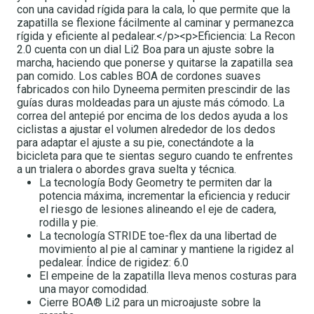
con una cavidad rígida para la cala, lo que permite que la
zapatilla se flexione fácilmente al caminar y permanezca
rígida y eficiente al pedalear.</p><p>Eficiencia: La Recon
2.0 cuenta con un dial Li2 Boa para un ajuste sobre la
marcha, haciendo que ponerse y quitarse la zapatilla sea
pan comido. Los cables BOA de cordones suaves
fabricados con hilo Dyneema permiten prescindir de las
guías duras moldeadas para un ajuste más cómodo. La
correa del antepié por encima de los dedos ayuda a los
ciclistas a ajustar el volumen alrededor de los dedos
para adaptar el ajuste a su pie, conectándote a la
bicicleta para que te sientas seguro cuando te enfrentes
a un trialera o abordes grava suelta y técnica.
La tecnología Body Geometry te permiten dar la
potencia máxima, incrementar la eficiencia y reducir
el riesgo de lesiones alineando el eje de cadera,
rodilla y pie.
La tecnología STRIDE toe-flex da una libertad de
movimiento al pie al caminar y mantiene la rigidez al
pedalear. Índice de rigidez: 6.0
El empeine de la zapatilla lleva menos costuras para
una mayor comodidad.
Cierre BOA® Li2 para un microajuste sobre la