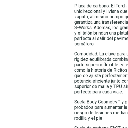
Placa de carbono: El Torch
unidireccional y liviana qu
zapato, al mismo tiempo qu
garantiza una transferencia
S-Works. Además, los gran
y el talón brindan una plat
perfecta al salir del pavi
semáforo.
Comodidad: La clave para 
rigidez equilibrada combin
parte superior flexible es
como la historia de Ricitos
que se ajusta perfectamente
potencia eficiente junto co
superior de malla y TPU sin
perfecto para cada viaje.
Suela Body Geometry™ y pl
probados para aumentar la p
riesgo de lesiones mediant
rodilla y el pie