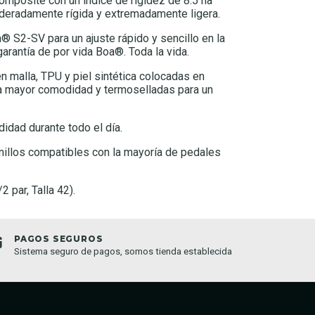
mposite con un índice de rigidez de 8.5 ha
deradamente rígida y extremadamente ligera.
® S2-SV para un ajuste rápido y sencillo en la
arantía de por vida Boa®. Toda la vida.
n malla, TPU y piel sintética colocadas en
a mayor comodidad y termoselladas para un
idad durante todo el día.
nillos compatibles con la mayoría de pedales
 par, Talla 42).
PAGOS SEGUROS
TIEND
Sistema seguro de pagos, somos tienda establecida
Compra o
semana