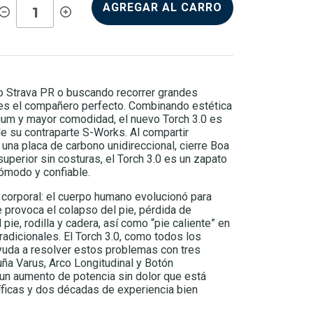
AGREGAR AL CARRO
 Strava PR o buscando recorrer grandes
0 es el compañero perfecto. Combinando estética
ium y mayor comodidad, el nuevo Torch 3.0 es
de su contraparte S-Works. Al compartir
 una placa de carbono unidireccional, cierre Boa
uperior sin costuras, el Torch 3.0 es un zapato
cómodo y confiable.
corporal: el cuerpo humano evolucionó para
e provoca el colapso del pie, pérdida de
pie, rodilla y cadera, así como “pie caliente” en
tradicionales. El Torch 3.0, como todos los
uda a resolver estos problemas con tres
ña Varus, Arco Longitudinal y Botón
 un aumento de potencia sin dolor que está
íficas y dos décadas de experiencia bien