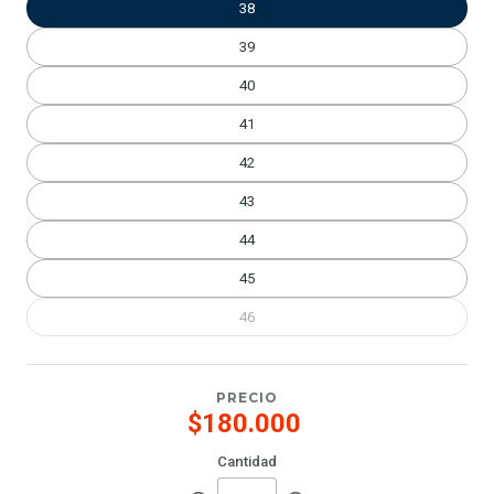
38
39
40
41
42
43
44
45
46
PRECIO
$180.000
Cantidad