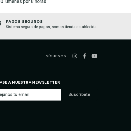
50 lúmenes por 8 horas
PAGOS SEGUROS
TIEND
Sistema seguro de pagos, somos tienda establecida
Compra o
semana
SÍGUENOS
ASE A NUESTRA NEWSLETTER