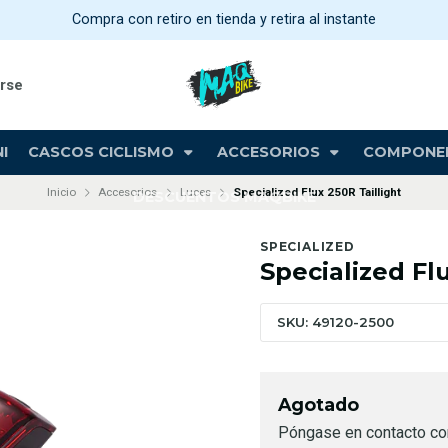
Compra con retiro en tienda y retira al instante
arse
I
CASCOS CICLISMO
ACCESORIOS
COMPONE
Inicio
Accesorios
Luces
Specialized Flux 250R Taillight
DESCUENTOS MAQBIKE
SPECIALIZED
Specialized Fl
SKU: 49120-2500
Agotado
Póngase en contacto co