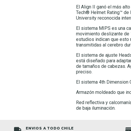
El Align II ganó el más alt
Tech® Helmet Rating™ de la
University reconocida inte
El sistema MIPS es una cap
movimiento deslizante de 
estudios indican que esto 
transmitidas al cerebro du
El sistema de ajuste Headse
está diseñado para adaptar
de tamaños de cabezas. Agr
preciso.
El sistema 4th Dimension C
Armazón moldeado que incr
Red reflectiva y calcomaní
de baja iluminación.
ENVIOS A TODO CHILE