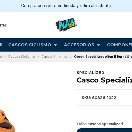
Compra con retiro en tienda y retira al instante
arse
I
CASCOS CICLISMO
ACCESORIOS
COMPONE
io
Cascos Ciclismo
Cascos Urbanos
Casco Specialized Align II Burnt O
DESCUENTOS MAQBIKE
SPECIALIZED
Casco Speciali
SKU: 60826-1022
Tallas cascos Specialized