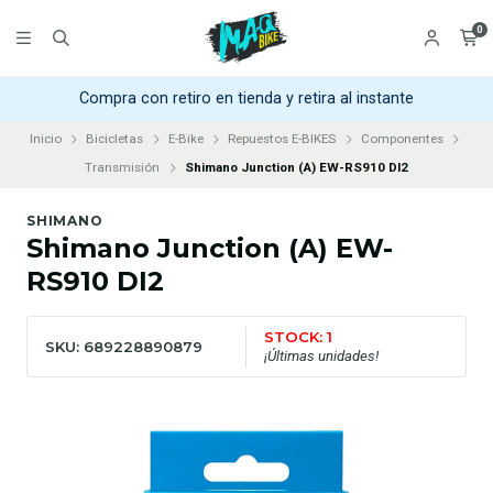
0
Compra con retiro en tienda y retira al instante
Inicio
Bicicletas
E-Bike
Repuestos E-BIKES
Componentes
Transmisión
Shimano Junction (A) EW-RS910 DI2
SHIMANO
Shimano Junction (A) EW-
RS910 DI2
STOCK: 1
SKU: 689228890879
¡Últimas unidades!