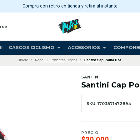
Compra con retiro en tienda y retira al instante
arse
I
CASCOS CICLISMO
ACCESORIOS
COMPONE
Inicio
Ropa
Primeras Capas
Santini Cap Polka Dot
DESCUENTOS MAQBIKE
SANTINI
Santini Cap Po
SKU: 1703871472894
PRECIO
$20.000