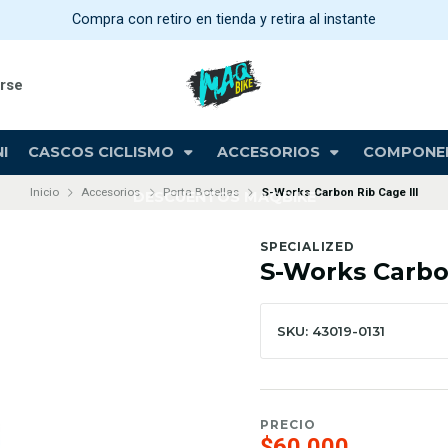
Compra con retiro en tienda y retira al instante
arse
I
CASCOS CICLISMO
ACCESORIOS
COMPONE
Inicio
Accesorios
Porta Botellas
S-Works Carbon Rib Cage III
DESCUENTOS MAQBIKE
SPECIALIZED
S-Works Carbon
SKU: 43019-0131
PRECIO
$60.000