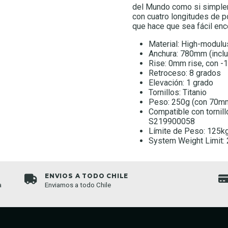
del Mundo como si simplem
con cuatro longitudes de po
que hace que sea fácil enco
Material: High-modulu
Anchura: 780mm (inclu
Rise: 0mm rise, con -12
Retroceso: 8 grados
Elevación: 1 grado
Tornillos: Titanio
Peso: 250g (con 70mm
Compatible con tornil
S219900058
Límite de Peso: 125k
System Weight Limit:
ENVIOS A TODO CHILE
a
Enviamos a todo Chile