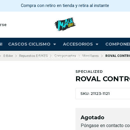
Compra con retiro en tienda y retira al instante
arse
I
CASCOS CICLISMO
ACCESORIOS
COMPONE
E-Bike
Repuestos E-BIKES
Componentes
Manillares
ROVAL CONTRO
DESCUENTOS MAQBIKE
SPECIALIZED
ROVAL CONTRO
SKU: 21123-1121
Agotado
Póngase en contacto co