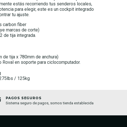
ente estás recorriendo tus senderos locales,
tencia para elegir, este es un cockpit integrado
ntrar tu ajuste.
s carbon fiber
ye marcas de corte)
 de tija integrada.
 de tija x 780mm de anchura)
lo Roval en soporte para ciclocomputador.
g
 275lbs / 125kg
PAGOS SEGUROS
TIEND
Sistema seguro de pagos, somos tienda establecida
Compra o
semana