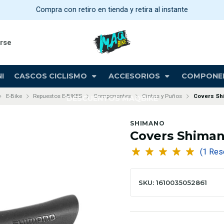
Compra con retiro en tienda y retira al instante
arse
I
CASCOS CICLISMO
ACCESORIOS
COMPONE
E-Bike
Repuestos E-BIKES
Componentes
Cintas y Puños
Covers Sh
DESCUENTOS MAQBIKE
SHIMANO
Covers Shiman
(1 Re
SKU: 1610035052861