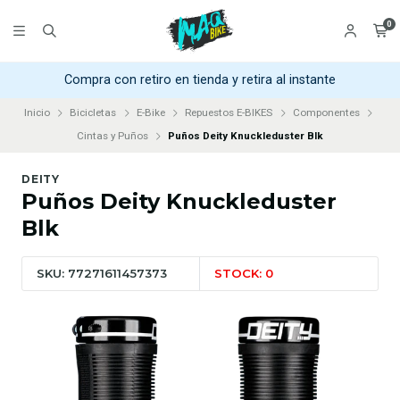
0
Compra con retiro en tienda y retira al instante
Inicio
Bicicletas
E-Bike
Repuestos E-BIKES
Componentes
Cintas y Puños
Puños Deity Knuckleduster Blk
DEITY
Puños Deity Knuckleduster
Blk
SKU: 77271611457373
STOCK: 0