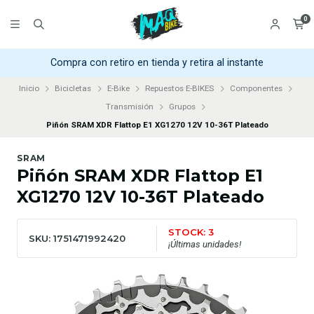
0
Compra con retiro en tienda y retira al instante
Inicio
Bicicletas
E-Bike
Repuestos E-BIKES
Componentes
Transmisión
Grupos
Piñón SRAM XDR Flattop E1 XG1270 12V 10-36T Plateado
SRAM
Piñón SRAM XDR Flattop E1
XG1270 12V 10-36T Plateado
STOCK: 3
SKU: 1751471992420
¡Últimas unidades!