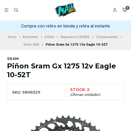
0
Compra con retiro en tienda y retira al instante
Inicio
Bicicletas
E-Bike
Repuestos E-BIKES
Componentes
Sram AXS
Piñon Sram Gx 1275 12v Eagle 10-52T
SRAM
Piñon Sram Gx 1275 12v Eagle
10-52T
STOCK: 2
SKU: SR06329
¡Últimas unidades!