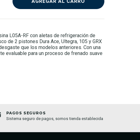
AGREGAR AL CARRO
sina L05A-RF con aletas de refrigeración de
sco de 2 pistones Dura Ace, Ultegra, 105 y GRX
 desgaste que los modelos anteriores. Con una
nte evaluable para un proceso de frenado suave
PAGOS SEGUROS
TIEND
Sistema seguro de pagos, somos tienda establecida
Compra o
semana