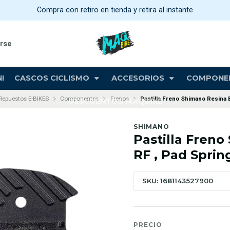
Compra con retiro en tienda y retira al instante
arse
I
CASCOS CICLISMO
ACCESORIOS
COMPONE
Repuestos E-BIKES
Componentes
Frenos
Pastilla Freno Shimano Resina 
DESCUENTOS MAQBIKE
SHIMANO
Pastilla Fren
RF , Pad Sprin
SKU: 1681143527900
PRECIO