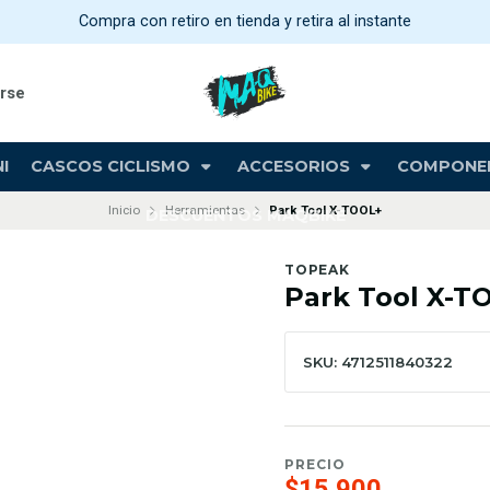
Compra con retiro en tienda y retira al instante
arse
I
CASCOS CICLISMO
ACCESORIOS
COMPONE
Inicio
Herramientas
Park Tool X-TOOL+
DESCUENTOS MAQBIKE
TOPEAK
Park Tool X-T
SKU: 4712511840322
PRECIO
$15.900