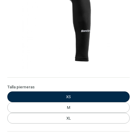
Talla pierneras
XS
M
XL