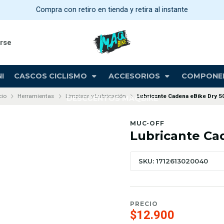
Compra con retiro en tienda y retira al instante
arse
I
CASCOS CICLISMO
ACCESORIOS
COMPONE
cio
Herramientas
Limpieza y Lubricación
Lubricante Cadena eBike Dry 5
DESCUENTOS MAQBIKE
MUC-OFF
Lubricante Ca
SKU: 1712613020040
PRECIO
$12.900