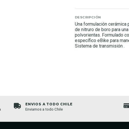
DESCRIPCIÓN
Una formulación cerámica 
de nitruro de boro para una
polvorientas. Formulado co
específico eBike para man
Sistema de transmisión .
PAGOS SEGUROS
Sistema seguro de pagos, somos tienda establecid