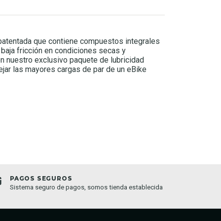
patentada que contiene compuestos integrales
 baja fricción en condiciones secas y
n nuestro exclusivo paquete de lubricidad
ejar las mayores cargas de par de un eBike
TIENDA ONLINE 24/7
a
Compra online cuando quieras, 24 horas 7 días a la
semana