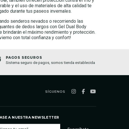
ro®, también ofrecen protección contra el frío y
irable y el uso de materiales de alta calidad te
ado durante tus paseos invernales.
rando senderos nevados o recorriendo las
 guantes de dedos largos con Gel Dual Body
 brindarán el máximo rendimiento y protección.
vierno con total confianza y confort!
PAGOS SEGUROS
TIEND
Sistema seguro de pagos, somos tienda establecida
Compra o
semana
SÍGUENOS
ASE A NUESTRA NEWSLETTER