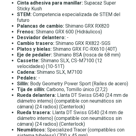
Cinta adhesiva para manillar:
Supacaz Super
Sticky Kush
STEM:
Competencia especializada de STEM del
futuro
Palancas de cambio:
Shimano GRX RX820
Frenos:
Shimano GRX 600 (Hidráulicos)
Desviador delantero:
-
Cambio trasero:
Shimano GRX RX822-SGS
Platos y bielas:
Shimano GRX FC-RX610 (40T)
Eje de pedalier:
Shimano BSA (rosca de 68 mm)
Cassette:
Shimano SLX, CS-M7100 (12
velocidades) (10-51T)
Cadena:
Shimano SLX, M7100
Pedales:
-
Sillín:
Body Geometry Power Sport (Raíles de acero)
Tija de sillín:
Carbono, Tornillo único (27,2)
Rueda delantera:
Llanta DT Swiss G540 (24 mm de
diámetro interno) (compatible con neumáticos sin
cámara) (24 radios) (Centerlock)
Rueda trasera:
Llanta DT Swiss G540 (24 mm de
diámetro interno) (compatible con neumáticos sin
cámara) (24 radios) (Centerlock)
Neumáticos:
Specialized Tracer (compatibles con
sistema tubeless) (700 x 45 mm)