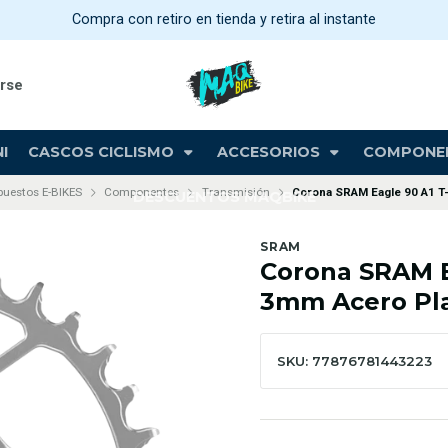
Compra con retiro en tienda y retira al instante
arse
I
CASCOS CICLISMO
ACCESORIOS
COMPONE
puestos E-BIKES
Componentes
Transmisión
Corona SRAM Eagle 90 A1 T
DESCUENTOS MAQBIKE
SRAM
Corona SRAM E
3mm Acero Pl
SKU: 77876781443223