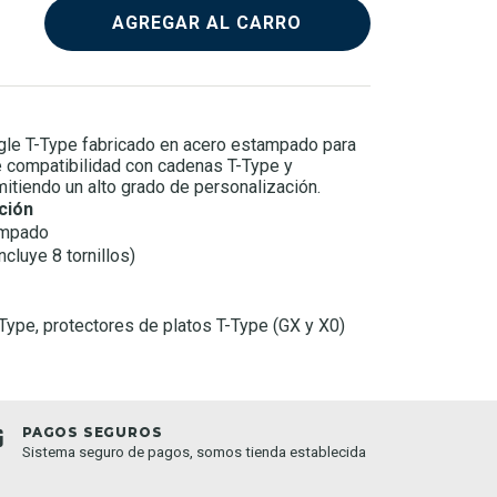
AGREGAR AL CARRO
agle T-Type fabricado en acero estampado para
ce compatibilidad con cadenas T-Type y
mitiendo un alto grado de personalización.
ción
ampado
ncluye 8 tornillos)
ype, protectores de platos T-Type (GX y X0)
PAGOS SEGUROS
TIEND
Sistema seguro de pagos, somos tienda establecida
Compra o
semana