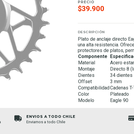
PRECIO
$39.900
DESCRIPCIÓN
Plato de anclaje directo E
una alta resistencia. Ofre
protectores de platos, per
Componente
Especifica
Material
Acero est
Montaje
Directo 8 (I
Dientes
34 dientes
Offset
3 mm
Compatibilidad
Cadenas T-T
Color
Plateado
Modelo
Eagle 90
ENVIOS A TODO CHILE
a
Enviamos a todo Chile