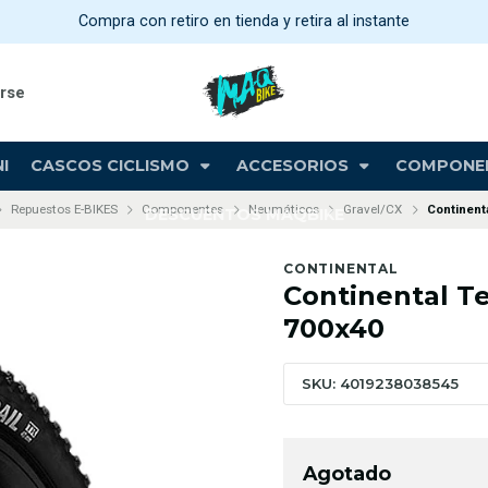
Compra con retiro en tienda y retira al instante
arse
I
CASCOS CICLISMO
ACCESORIOS
COMPONE
Repuestos E-BIKES
Componentes
Neumáticos
Gravel/CX
Continenta
DESCUENTOS MAQBIKE
CONTINENTAL
Continental Te
700x40
SKU: 4019238038545
Agotado