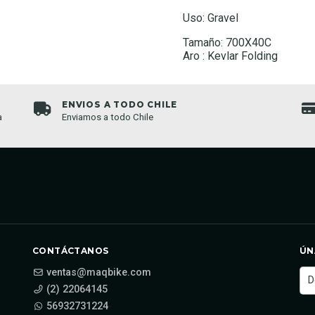
Uso: Gravel
Tamaño: 700X40C
Aro : Kevlar Folding
ENVIOS A TODO CHILE
a
Enviamos a todo Chile
CONTÁCTANOS
ÚN
ventas@maqbike.com
(2) 22064145
56932731224