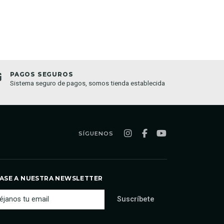
PAGOS SEGUROS
TIEND
Sistema seguro de pagos, somos tienda establecida
Compra o
semana
SÍGUENOS
ASE A NUESTRA NEWSLETTER