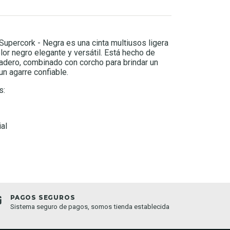
Supercork - Negra es una cinta multiusos ligera
or negro elegante y versátil. Está hecho de
adero, combinado con corcho para brindar un
un agarre confiable.
s:
ial
PAGOS SEGUROS
TIEND
Sistema seguro de pagos, somos tienda establecida
Compra o
semana