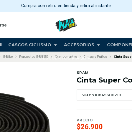
Compra con retiro en tienda y retira al instante
arse
I
CASCOS CICLISMO
ACCESORIOS
COMPONE
E-Bike
Repuestos E-BIKES
Componentes
Cintas y Puños
Cinta Supe
DESCUENTOS MAQBIKE
SRAM
Cinta Super C
SKU: 710845600210
PRECIO
$26.900