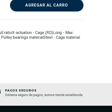
AGREGAR AL CARRO
ll ratioX-actuation - Cage (RD)Long - Max
 Pulley bearings materialSteel - Cage material
PAGOS SEGUROS
TIEND
Sistema seguro de pagos, somos tienda establecida
Compra o
semana