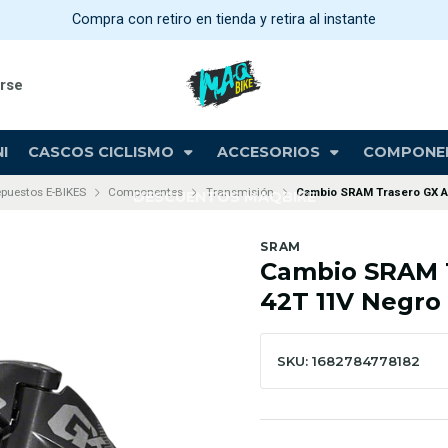
Compra con retiro en tienda y retira al instante
arse
I
CASCOS CICLISMO
ACCESORIOS
COMPONE
puestos E-BIKES
Componentes
Transmisión
Cambio SRAM Trasero GX A1
DESCUENTOS MAQBIKE
SRAM
Cambio SRAM T
42T 11V Negro
SKU: 1682784778182