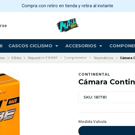
Compra con retiro en tienda y retira al instante
arse
I
CASCOS CICLISMO
ACCESORIOS
COMPONE
tas
E-Bike
Repuestos E-BIKES
Componentes
Neumáticos
Cámara C
DESCUENTOS MAQBIKE
CONTINENTAL
Cámara Contin
SKU: 181781
Medida Valvula