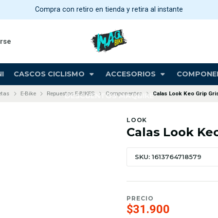
Compra con retiro en tienda y retira al instante
arse
I
CASCOS CICLISMO
ACCESORIOS
COMPONE
etas
E-Bike
Repuestos E-BIKES
Componentes
Calas Look Keo Grip Gri
DESCUENTOS MAQBIKE
LOOK
Calas Look Keo
SKU: 1613764718579
PRECIO
$31.900