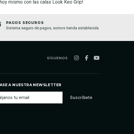
 hoy mismo con las calas Look Keo Grip!
PAGOS SEGUROS
TIEND
Sistema seguro de pagos, somos tienda establecida
Compra o
semana
SÍGUENOS
ASE A NUESTRA NEWSLETTER