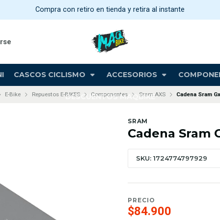
Compra con retiro en tienda y retira al instante
arse
I
CASCOS CICLISMO
ACCESORIOS
COMPONE
E-Bike
Repuestos E-BIKES
Componentes
Sram AXS
Cadena Sram Gx 
DESCUENTOS MAQBIKE
SRAM
Cadena Sram G
SKU: 1724774797929
PRECIO
$84.900