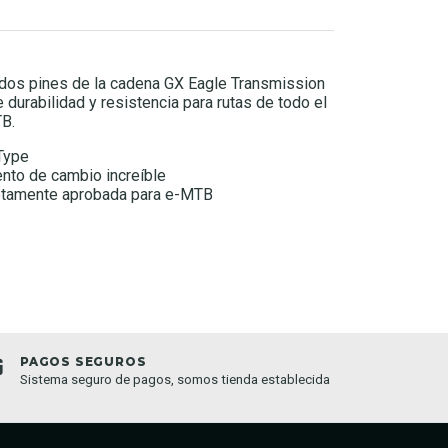
lidos pines de la cadena GX Eagle Transmission
e durabilidad y resistencia para rutas de todo el
TB.
Type
iento de cambio increíble
etamente aprobada para e-MTB
PAGOS SEGUROS
TIEND
Sistema seguro de pagos, somos tienda establecida
Compra o
semana