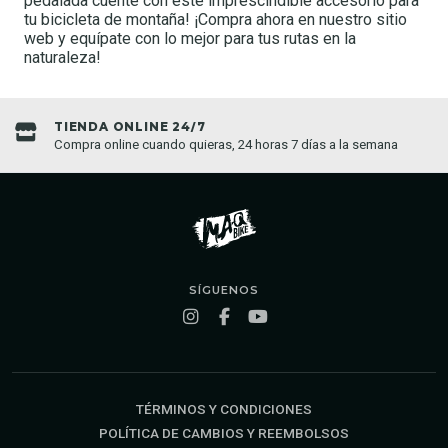
pedalada cuente con este imprescindible accesorio para
tu bicicleta de montaña! ¡Compra ahora en nuestro sitio
web y equípate con lo mejor para tus rutas en la
naturaleza!
TIENDA ONLINE 24/7
Compra online cuando quieras, 24 horas 7 días a la semana
SÍGUENOS
TÉRMINOS Y CONDICIONES
POLÍTICA DE CAMBIOS Y REEMBOLSOS